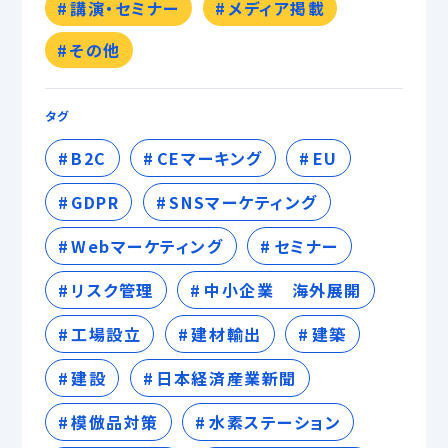
講演・セミナー
メディア掲載
その他
タグ
B2C
CEマーキング
EU
GDPR
SNSマーケティング
Webマーケティング
セミナー
リスク管理
中小企業 海外展開
工場設立
建材輸出
建築
建設
日本経済産業新聞
模倣品対策
水素ステーション