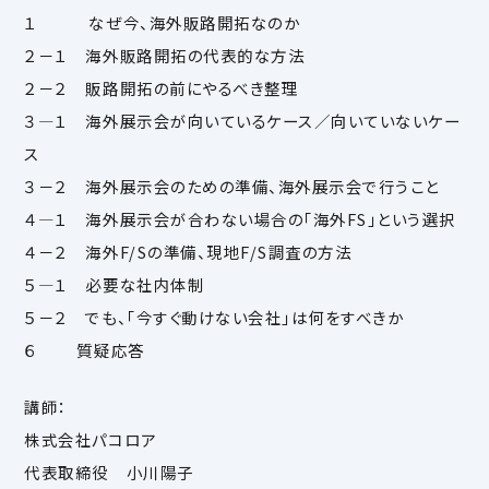
１ なぜ今、海外販路開拓なのか
２－１ 海外販路開拓の代表的な方法
２－２ 販路開拓の前にやるべき整理
３―１ 海外展示会が向いているケース／向いていないケー
ス
３－２ 海外展示会のための準備、海外展示会で行うこと
４―１ 海外展示会が合わない場合の「海外FS」という選択
４－２ 海外F/Sの準備、現地F/S調査の方法
５―１ 必要な社内体制
５－２ でも、「今すぐ動けない会社」は何をすべきか
６ 質疑応答
講師：
株式会社パコロア
代表取締役 小川陽子