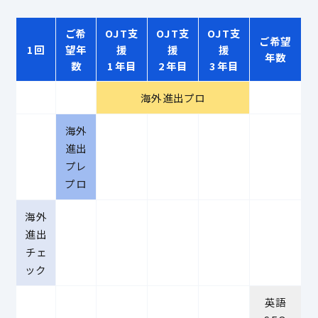
ご希
OJT支
OJT支
OJT支
ご希望
1回
望年
援
援
援
年数
数
1年目
2年目
3年目
海外進出プロ
海外
進出
プレ
プロ
海外
進出
チェ
ック
英語