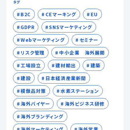
タグ
B2C
CEマーキング
EU
GDPR
SNSマーケティング
Webマーケティング
セミナー
リスク管理
中小企業 海外展開
工場設立
建材輸出
建築
建設
日本経済産業新聞
模倣品対策
水素ステーション
海外バイヤー
海外ビジネス研修
海外ブランディング
海外マーケティング
海外営業