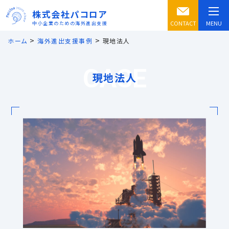
株式会社パコロア
CONTACT
MENU
中小企業のための海外進出支援
>
>
ホーム
海外進出支援事例
現地法人
CASE
現地法人