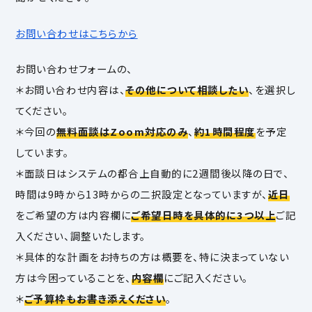
お問い合わせはこちらから
お問い合わせフォームの、
＊お問い合わせ内容は、
その他について相談したい
、を選択し
てください。
＊今回の
無料面談はZoom対応のみ
、
約1時間程度
を予定
しています。
＊面談日はシステムの都合上自動的に2週間後以降の日で、
時間は9時から13時からの二択設定となっていますが、
近日
をご希望の方は内容欄に
ご希望日時を具体的に3つ以上
ご記
入ください、調整いたします。
＊具体的な計画をお持ちの方は概要を、特に決まっていない
方は今困っていることを、
内容欄
にご記入ください。
＊
ご予算枠もお書き添えください
。