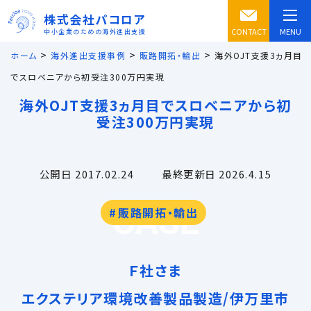
株式会社パコロア
CONTACT
MENU
中小企業のための海外進出支援
>
>
>
ホーム
海外進出支援事例
販路開拓・輸出
海外OJT支援3ヵ月目
でスロベニアから初受注300万円実現
海外OJT支援3ヵ月目でスロベニアから初
受注300万円実現
公開日 2017.02.24
最終更新日 2026.4.15
CASE
販路開拓・輸出
Ｆ社さま
エクステリア環境改善製品製造/伊万里市