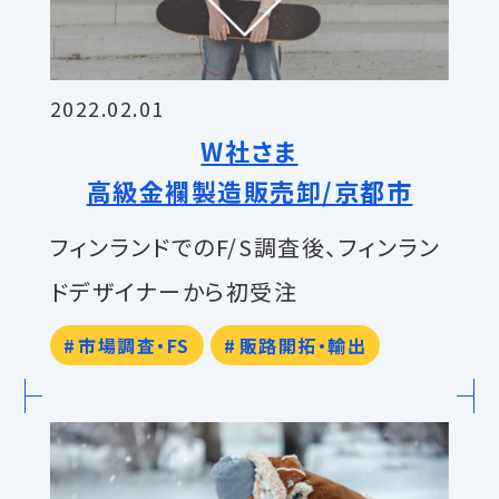
2022.02.01
W社さま
高級金襴製造販売卸/京都市
フィンランドでのF/S調査後、フィンラン
ドデザイナーから初受注
市場調査・FS
販路開拓・輸出