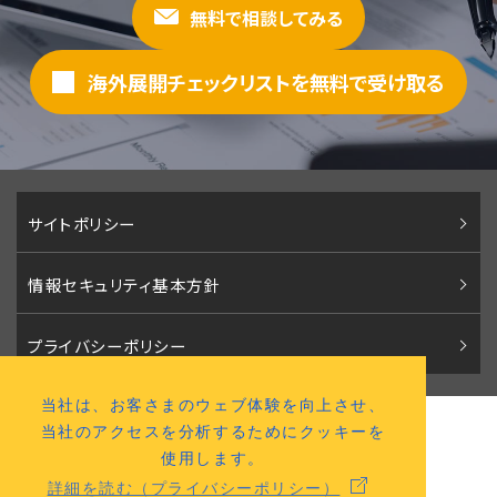
無料で相談してみる
海外展開チェックリストを無料で受け取る
サイトポリシー
情報セキュリティ基本方針
プライバシーポリシー
当社は、お客さまのウェブ体験を向上させ、
株式会社パコロア
当社のアクセスを分析するためにクッキーを
〒541-0046 大阪市中央区平野町2丁目2番12号
使用します。
（
アクセスマップ
）
詳細を読む（プライバシーポリシー）