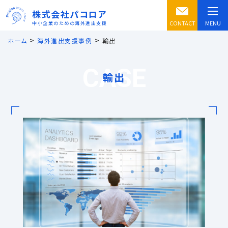
株式会社パコロア
CONTACT
MENU
中小企業のための海外進出支援
>
>
ホーム
海外進出支援事例
輸出
CASE
輸出